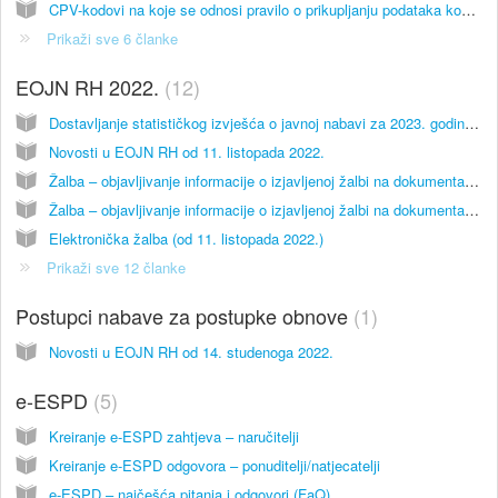
CPV-kodovi na koje se odnosi pravilo o prikupljanju podataka kod javne nabave vozila za cestovni prijevoz
Prikaži sve 6 članke
EOJN RH 2022.
12
Dostavljanje statističkog izvješća o javnoj nabavi za 2023. godinu – uputa za obveznike primjene ZJN 2016
Novosti u EOJN RH od 11. listopada 2022.
Žalba – objavljivanje informacije o izjavljenoj žalbi na dokumentaciju o nabavi ili izmjenu DoN SA zaustavljanjem postupka
Žalba – objavljivanje informacije o izjavljenoj žalbi na dokumentaciju o nabavi ili izmjenu DoN BEZ zaustavljanja postupka
Elektronička žalba (od 11. listopada 2022.)
Prikaži sve 12 članke
Postupci nabave za postupke obnove
1
Novosti u EOJN RH od 14. studenoga 2022.
e-ESPD
5
Kreiranje e-ESPD zahtjeva – naručitelji
Kreiranje e-ESPD odgovora – ponuditelji/natjecatelji
e-ESPD – najčešća pitanja i odgovori (FaQ)