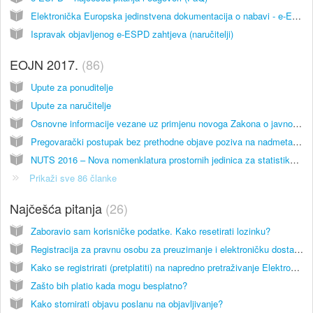
Elektronička Europska jedinstvena dokumentacija o nabavi - e-ESPD
Ispravak objavljenog e-ESPD zahtjeva (naručitelji)
EOJN 2017.
86
Upute za ponuditelje
Upute za naručitelje
Osnovne informacije vezane uz primjenu novoga Zakona o javnoj nabavi
Pregovarački postupak bez prethodne objave poziva na nadmetanje
NUTS 2016 – Nova nomenklatura prostornih jedinica za statistiku u EOJN RH
Prikaži sve 86 članke
Najčešća pitanja
26
Zaboravio sam korisničke podatke. Kako resetirati lozinku?
Registracija za pravnu osobu za preuzimanje i elektroničku dostavu ponuda
Kako se registrirati (pretplatiti) na napredno pretraživanje Elektroničkog oglasnika javne nabve RH?
Zašto bih platio kada mogu besplatno?
Kako stornirati objavu poslanu na objavljivanje?