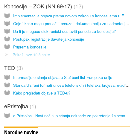
Koncesije – ZOK (NN 69/17)
12
Implementacija objava prema novom zakonu o koncesijama u EOJN RH – pravila
Gdje i kako mogu pronaći i preuzeti dokumentaciju za nadmetanje za koncesije?
Da li je moguće elektronički dostaviti ponudu za koncesiju?
Postupak registracije davatelja koncesije
Priprema koncesije
Prikaži sve 12 članke
TED
3
Informacije o slanju objava u Službeni list Europske unije
Standardizirani formati unosa telefonskih i telefaks brojeva, e-adresa i financijskih iznosa
Kako pregledati objave u TED-u?
ePristojba
1
e-Pristojba - Novi načini plaćanja naknade za pokretanje žalbenog postupka
Narodne novine