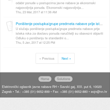
odabir ponude u postupcima javne nabave je ekonomski
najpovoljnija ponuda. Ekonomski najpovoljnija...
Thu, 23 Mar, 2017 at 11:36 AM
Poništenje postupka/grupe predmeta nabave prije isteka roka za dostavu ponuda
U slučaju poništenje postupka/grupe predmeta nabave prije
isteka roka za dostavu ponuda naručitelji su obavezni objaviti
Odluku o poništenju te standardni o...
Thu, 5 Jan, 2017 at 12:25 PM
« Previous
Next »
Home
Solutions
Elektronički oglasnik javne nabave RH • Savski gaj, XIII. put 6, 10020
Zagreb • Tel.: +385 (01) 6652-899 • Fax: +385 (01) 6652-880 • eojn@nn.hr