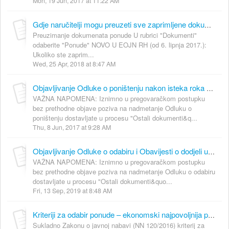
Mon, 19 Jun, 2017 at 11:22 AM
Gdje naručitelji mogu preuzeti sve zaprimljene dokumente ponude (DON, prilozi DON, troškovnici, uvezi ponude i sl.)?
Preuzimanje dokumenata ponude U rubrici "Dokumenti"
odaberite "Ponude" NOVO U EOJN RH (od 6. lipnja 2017.):
Ukoliko ste zaprim...
Wed, 25 Apr, 2018 at 8:47 AM
Objavljivanje Odluke o poništenju nakon isteka roka za dostavu ponuda i Objavljivanje Rezultata postupka nabave
VAŽNA NAPOMENA: Iznimno u pregovaračkom postupku
bez prethodne objave poziva na nadmetanje Odluku o
poništenju dostavljate u procesu "Ostali dokumenti&q...
Thu, 8 Jun, 2017 at 9:28 AM
Objavljivanje Odluke o odabiru i Obavijesti o dodjeli ugovora
VAŽNA NAPOMENA: Iznimno u pregovaračkom postupku
bez prethodne objave poziva na nadmetanje Odluku o odabiru
dostavljate u procesu "Ostali dokumenti&quo...
Fri, 13 Sep, 2019 at 8:48 AM
Kriteriji za odabir ponude – ekonomski najpovoljnija ponuda
Sukladno Zakonu o javnoj nabavi (NN 120/2016) kriterij za