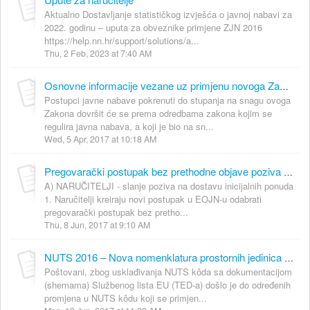
Aktualno Dostavljanje statističkog izvješća o javnoj nabavi za
2022. godinu – uputa za obveznike primjene ZJN 2016
https://help.nn.hr/support/solutions/a...
Thu, 2 Feb, 2023 at 7:40 AM
Osnovne informacije vezane uz primjenu novoga Zakona o javnoj nabavi
Postupci javne nabave pokrenuti do stupanja na snagu ovoga
Zakona dovršit će se prema odredbama zakona kojim se
regulira javna nabava, a koji je bio na sn...
Wed, 5 Apr, 2017 at 10:18 AM
Pregovarački postupak bez prethodne objave poziva na nadmetanje
A) NARUČITELJI - slanje poziva na dostavu inicijalnih ponuda
1. Naručitelji kreiraju novi postupak u EOJN-u odabrati
pregovarački postupak bez pretho...
Thu, 8 Jun, 2017 at 9:10 AM
NUTS 2016 – Nova nomenklatura prostornih jedinica za statistiku u EOJN RH
Poštovani, zbog usklađivanja NUTS kôda sa dokumentacijom
(shemama) Službenog lista EU (TED-a) došlo je do određenih
promjena u NUTS kôdu koji se primjen...