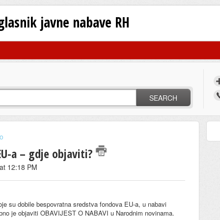
oglasnik javne nabave RH
SEARCH
o
U-a – gdje objaviti?
 at 12:18 PM
koje su dobile bespovratna sredstva fondova EU-a, u nabavi
trebno je objaviti OBAVIJEST O NABAVI u Narodnim novinama.