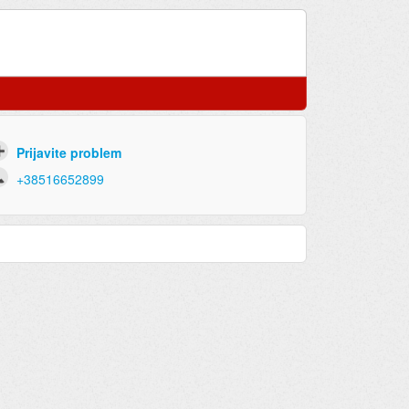
Prijavite problem
+38516652899