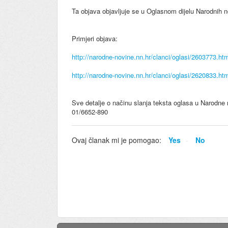
Ta objava objavljuje se u Oglasnom dijelu Narodnih n
Primjeri objava:
http://narodne-novine.nn.hr/clanci/oglasi/2603773.ht
http://narodne-novine.nn.hr/clanci/oglasi/2620833.ht
Sve detalje o načinu slanja teksta oglasa u Narodne 
01/6652-890
Ovaj članak mi je pomogao:
Yes
No