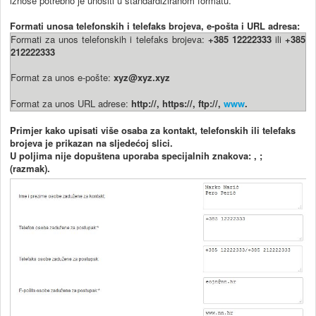
iznose potrebno je unositi u standardiziranom formatu.
Formati unosa telefonskih i telefaks brojeva, e-pošta i URL adresa:
Formati za unos telefonskih i telefaks brojeva:
+385 12222333
ili
+385
212222333
Format za unos e-pošte:
xyz@xyz.xyz
Format za unos URL adrese:
http://, https://, ftp://,
www
.
Primjer kako upisati više osaba za kontakt, telefonskih ili telefaks
brojeva je prikazan na sljedećoj slici.
U poljima nije dopuštena uporaba specijalnih znakova: , ;
(razmak).