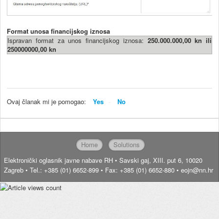
Format unosa financijskog iznosa
Ispravan format za unos financijskog iznosa:
250.000.000,00 kn ili
250000000,00 kn
Ovaj članak mi je pomogao:
Yes
No
Home
Solutions
Elektronički oglasnik javne nabave RH • Savski gaj, XIII. put 6, 10020
Zagreb • Tel.: +385 (01) 6652-899 • Fax: +385 (01) 6652-880 • eojn@nn.hr