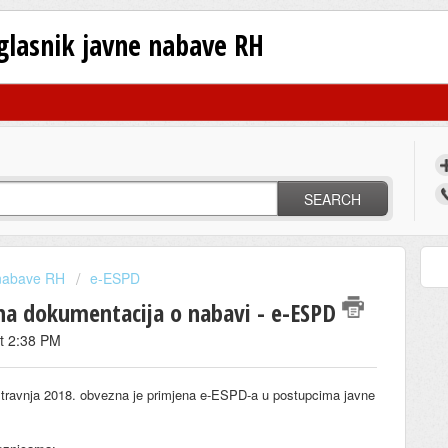
oglasnik javne nabave RH
SEARCH
 nabave RH
e-ESPD
ena dokumentacija o nabavi - e-ESPD
at 2:38 PM
 travnja 2018. obvezna je primjena e-ESPD-a u postupcima javne