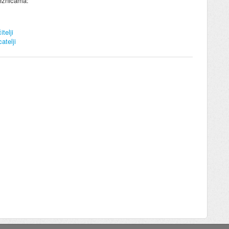
veznicama:
telji
atelji