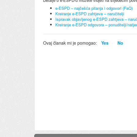
Detalje o e-ESPD-u možete vidjeti na slijedećim po
e-ESPD – najčešća pitanja i odgovori (FaQ)
Kreiranje e-ESPD zahtjeva – naručitelji
Ispravak objavljenog e-ESPD zahtjeva – naruči
Kreiranje e-ESPD odgovora – ponuditelji/natjec
Ovaj članak mi je pomogao:
Yes
No