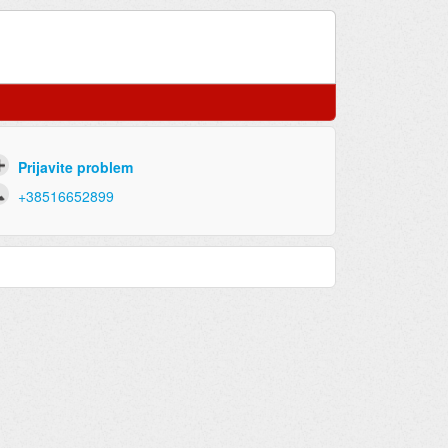
Prijavite problem
+38516652899