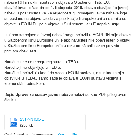
nabave RH s novim sustavom objava u Službenom listu EU,
obavještavamo Vas da od
1. listopada 2016.
objave obavijesti o javnoj
nabavi u postupcima velike vrijednosti tj. obavijesti javne nabave koje
su poslane na objavu Uredu za publikacije Europske unije ne smiju se
objaviti u EOJN RH prije objave u Službenom listu Europske unije.
Iznimno se objave o javnoj nabavi mogu objaviti u EOJN RH prije objave
u Službenom listu Europske unije ako naručitelj nije obaviješten o objavi
u Službenom listu Europske unije u roku od 48 sati nakon potvrde
primitka obavijesti.
Naručitelji se ne moraju registrirati u TED-u.
Naručitelji ne objavljuju u TED-u.
Naručitelji objavljuju kao i do sada u EOJN sustavu, a sustav za njih
objavljuje u TED-u, samo sada je objava u EOJN sustavu vidljiva s
vremenskim odmakom.
Dopis
Uprave za sustav javne nabave
nalazi se kao PDF prilog ovom
članku.
231-NN d.d.-...
PDF
(253 KB)
Ovaj članak mi je pomogao:
Yes
No