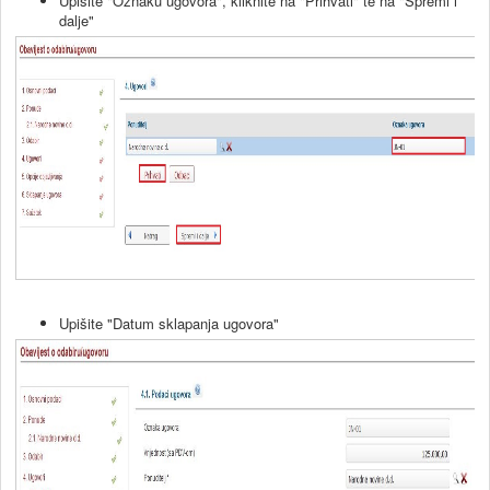
Upišite "Oznaku ugovora", kliknite na "Prihvati" te na "Spremi i
dalje"
Upišite "Datum sklapanja ugovora"