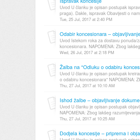
Ispravak koncesije
Uvod U članku je opisan postupak isprav
praga). Dakle, ispravak Obavijesti o nam
Tue, 25 Jul, 2017 at 2:40 PM
Odabir koncesionara – objavljivanj
Uvod Istekom roka za dostavu ponuda/z
koncesionara. NAPOMENA: Zbog lakšeg r
Wed, 26 Jul, 2017 at 2:18 PM
Uvod U članku je opisan postupak kreiranj
o odabiru koncesionara" NAPOMENA: Zb
Thu, 27 Jul, 2017 at 10:10 AM
Uvod U članku je opisan postupak objavl
NAPOMENA: Zbog lakšeg razumijevanja ra
Thu, 27 Jul, 2017 at 10:25 AM
Dodjela koncesije – priprema i obja
Uvod U članku je opisan postupak pripre