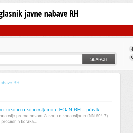
oglasnik javne nabave RH
SEARCH
 nabave RH
om zakonu o koncesijama u EOJN RH – pravila
ove koncesije prema novom Zakonu o koncesijama (NN 69/17)
i procesnih koraka...