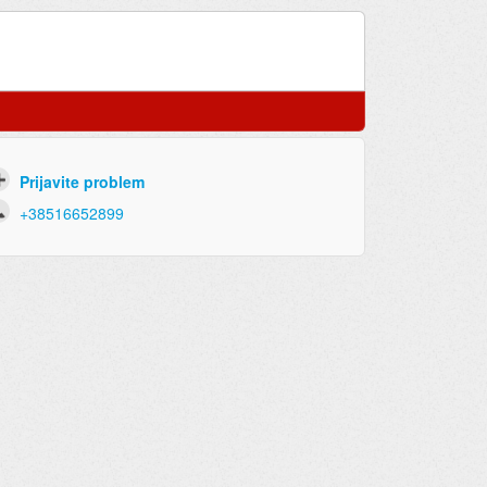
Prijavite problem
+38516652899