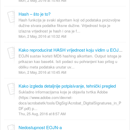
Mon, 2 May, 2016 at 10:45 AM
Hash – što je to?
Hash funkcija je svaki algoritam koji od podataka proizvoljne
dužine stvara podatke fiksne dužine. Vrijednost koja je
izlazna vrijednost je hash i ona je f...
Mon, 2 May, 2016 at 10:32 AM
Kako reproducirat HASH vrijednost koju vidim u EOJN sustavu?
EOJN sustav koristi MD5 hashing alkoritam. Output istoga je
prikazan kao base64. Isti podaci su pohranjeni kao prilog u
obliku meta podataka unutar uv...
Mon, 2 May, 2016 at 10:45 AM
Kako izgleda detaljnije potpisivanje, tehnički pregled
Sukladno informacijama koje je objavila tvrtka Adobe
(https://www.adobe.com/devnet-
docs/acrobatetk/tools/DigSig/Acrobat_DigitalSignatures_in_P
DF.pdf) p...
Thu, 25 Aug, 2016 at 8:57 AM
Nedostupnost EOJN-a