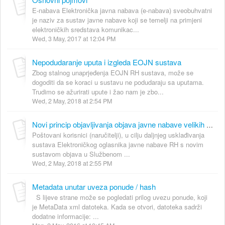
E-nabava Elektronička javna nabava (e-nabava) sveobuhvatni
je naziv za sustav javne nabave koji se temelji na primjeni
elektroničkih sredstava komunikac...
Wed, 3 May, 2017 at 12:04 PM
Nepodudaranje uputa i izgleda EOJN sustava
Zbog stalnog unaprjeđenja EOJN RH sustava, može se
dogoditi da se koraci u sustavu ne podudaraju sa uputama.
Trudimo se ažurirati upute i žao nam je zbo...
Wed, 2 May, 2018 at 2:54 PM
Novi princip objavljivanja objava javne nabave velikih vrijednosti od 1. listopada 2016.
Poštovani korisnici (naručitelji), u cilju daljnjeg usklađivanja
sustava Elektroničkog oglasnika javne nabave RH s novim
sustavom objava u Službenom ...
Wed, 2 May, 2018 at 2:55 PM
Metadata unutar uveza ponude / hash
S lijeve strane može se pogledati prilog uvezu ponude, koji
je MetaData xml datoteka. Kada se otvori, datoteka sadrži
dodatne informacije: ...