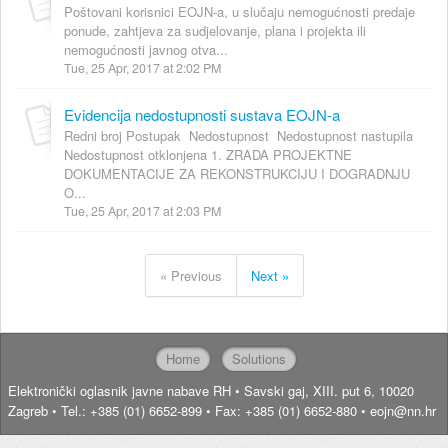
Poštovani korisnici EOJN-a, u slučaju nemogućnosti predaje
ponude, zahtjeva za sudjelovanje, plana i projekta ili
nemogućnosti javnog otva...
Tue, 25 Apr, 2017 at 2:02 PM
Evidencija nedostupnosti sustava EOJN-a
Redni broj Postupak Nedostupnost Nedostupnost nastupila
Nedostupnost otklonjena 1. ZRADA PROJEKTNE
DOKUMENTACIJE ZA REKONSTRUKCIJU I DOGRADNJU
O...
Tue, 25 Apr, 2017 at 2:03 PM
« Previous
Next »
Home
Solutions
Elektronički oglasnik javne nabave RH • Savski gaj, XIII. put 6, 10020
Zagreb • Tel.: +385 (01) 6652-899 • Fax: +385 (01) 6652-880 • eojn@nn.hr