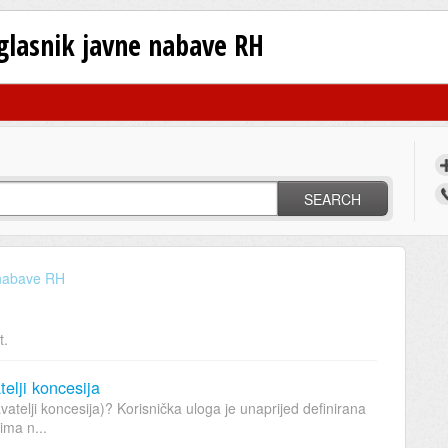
oglasnik javne nabave RH
SEARCH
 nabave RH
t.
telji koncesija
davatelji koncesija)? Korisnička uloga je unaprijed definirana
ima n...