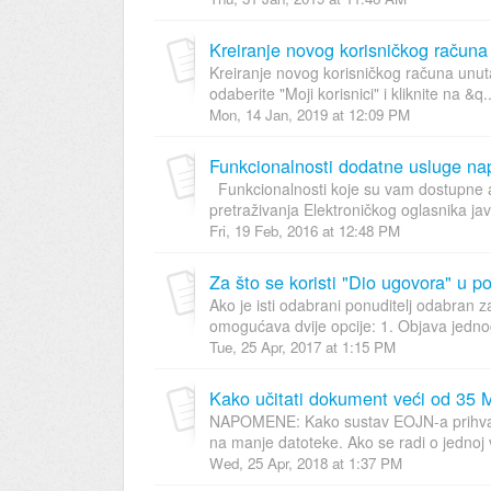
Kreiranje novog korisničkog računa
Kreiranje novog korisničkog računa unuta
odaberite "Moji korisnici" i kliknite na &q..
Mon, 14 Jan, 2019 at 12:09 PM
Funkcionalnosti dodatne usluge nap
Funkcionalnosti koje su vam dostupne ak
pretraživanja Elektroničkog oglasnika j
Fri, 19 Feb, 2016 at 12:48 PM
Za što se koristi "Dio ugovora" u p
Ako je isti odabrani ponuditelj odabran
omogućava dvije opcije: 1. Objava jednog
Tue, 25 Apr, 2017 at 1:15 PM
Kako učitati dokument veći od 35
NAPOMENE: Kako sustav EOJN-a prihvaća
na manje datoteke. Ako se radi o jednoj ve
Wed, 25 Apr, 2018 at 1:37 PM