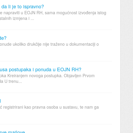
a li je to ispravno?
že napraviti u EOJN RH, sama mogućnost izvođenja istog
alnih izmjena i ...
de?
onude ukoliko drukčije nije traženo u dokumentaciji o
tatusa postupaka i ponuda u EOJN RH?
upka Kreiranjem novoga postupka. Objavljen Prvom
a U trenu...
l
ć registrirani kao pravna osoba u sustavu, te nam ga
 sve mailove