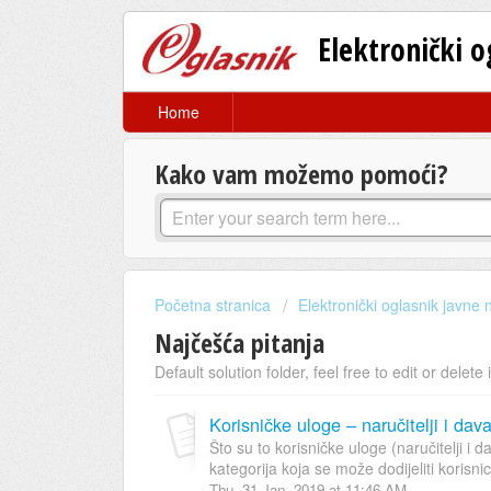
Elektronički 
Home
Kako vam možemo pomoći?
Početna stranica
Elektronički oglasnik javne
Najčešća pitanja
Default solution folder, feel free to edit or delete i
Korisničke uloge – naručitelji i dava
Što su to korisničke uloge (naručitelji i 
kategorija koja se može dodijeliti korisnic
Thu, 31 Jan, 2019 at 11:46 AM