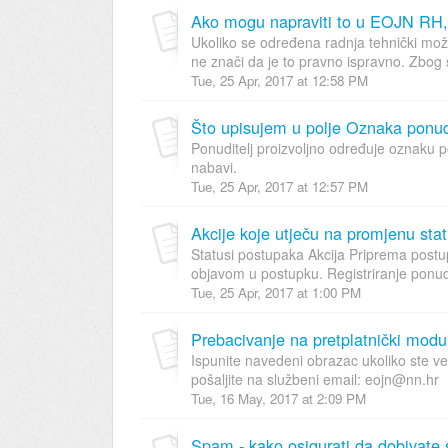
Ako mogu napraviti to u EOJN RH, d
Ukoliko se određena radnja tehnički mo
ne znači da je to pravno ispravno. Zbog st
Tue, 25 Apr, 2017 at 12:58 PM
Što upisujem u polje Oznaka ponu
Ponuditelj proizvoljno određuje oznaku p
nabavi.
Tue, 25 Apr, 2017 at 12:57 PM
Akcije koje utječu na promjenu s
Statusi postupaka Akcija Priprema post
objavom u postupku. Registriranje ponud
Tue, 25 Apr, 2017 at 1:00 PM
Prebacivanje na pretplatnički modu
Ispunite navedeni obrazac ukoliko ste ve
pošaljite na službeni email: eojn@nn.hr
Tue, 16 May, 2017 at 2:09 PM
Spam - kako osigurati da dobivate