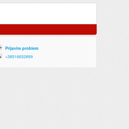
Prijavite problem
+38516652899