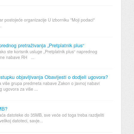
r postojeće organizacije U izborniku "Moji podaci"
.
rednog pretraživanja „Pretplatnik plus“
o ste korisnik usluge „Pretplatnik plus“ naprednog
avne nabave RH ...
ostupku objavljivanja Obavijesti o dodjeli ugovora?
 za više grupa predmeta nabave Zakon o javnoj nabavi
 ugovora za više ...
 MB?
 datoteke do 35MB, sve veće od toga treba razdjeliti
likoj datoteci, savje...