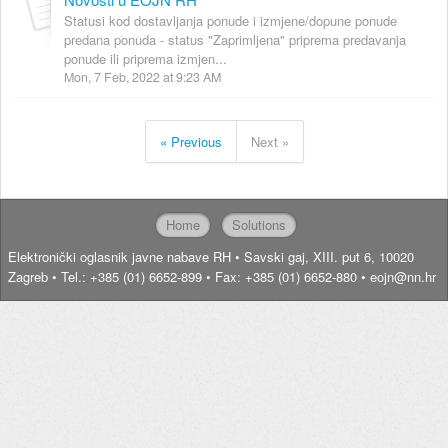
Statusi kod dostavljanja ponude i izmjene/dopune ponude
predana ponuda - status "Zaprimljena" priprema predavanja
ponude ili priprema izmjen...
Mon, 7 Feb, 2022 at 9:23 AM
« Previous
Next »
Home
Solutions
Elektronički oglasnik javne nabave RH • Savski gaj, XIII. put 6, 10020
Zagreb • Tel.: +385 (01) 6652-899 • Fax: +385 (01) 6652-880 • eojn@nn.hr