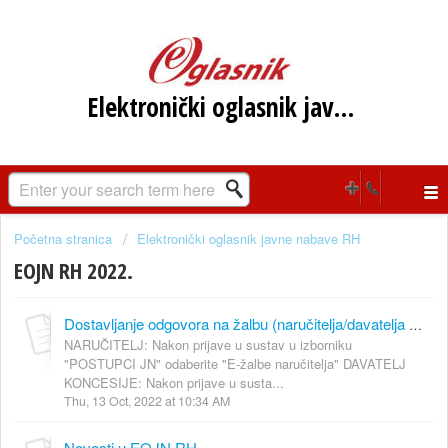
Elektronički oglasnik javne nabave RH
Početna stranica
Elektronički oglasnik javne nabave RH
EOJN RH 2022.
Dostavljanje odgovora na žalbu (naručitelja/davatelja koncesije), priloga ili zahtjeva za odobrenjem nastavka postupka u postupcima javne nabave, koncesija i u ostalim slučajevima
NARUČITELJ: Nakon prijave u sustav u izborniku
"POSTUPCI JN" odaberite "E-žalbe naručitelja" DAVATELJ
KONCESIJE: Nakon prijave u susta...
Thu, 13 Oct, 2022 at 10:34 AM
Novosti u EOJN RH