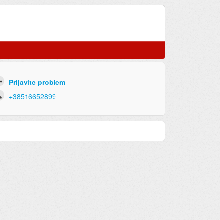
Prijavite problem
+38516652899