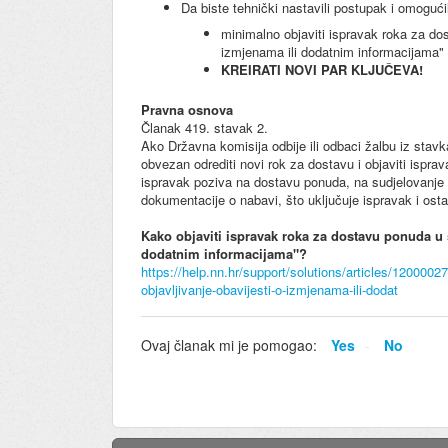
Da biste tehnički nastavili postupak i omoguć
minimalno objaviti ispravak roka za d
izmjenama ili dodatnim informacijama" 
KREIRATI NOVI PAR KLJUČEVA!
Pravna osnova
Članak 419. stavak 2.
Ako Državna komisija odbije ili odbaci žalbu iz stavka
obvezan odrediti novi rok za dostavu i objaviti ispra
ispravak poziva na dostavu ponuda, na sudjelovanje u 
dokumentacije o nabavi, što uključuje ispravak i ost
Kako objaviti ispravak roka za dostavu ponuda u
dodatnim informacijama"?
https://help.nn.hr/support/solutions/articles/1200002
objavljivanje-obavijesti-o-izmjenama-ili-dodat
Ovaj članak mi je pomogao:
Yes
No