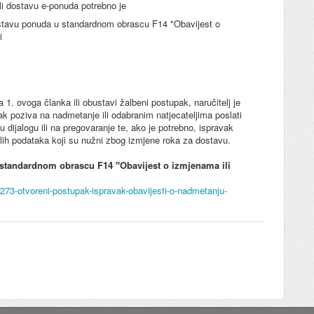
ili dostavu e-ponuda potrebno je
ostavu ponuda u standardnom obrascu F14 "Obavijest o
i
 1. ovoga članka ili obustavi žalbeni postupak, naručitelj je
vak poziva na nadmetanje ili odabranim natjecateljima poslati
dijalogu ili na pregovaranje te, ako je potrebno, ispravak
alih podataka koji su nužni zbog izmjene roka za dostavu.
 standardnom obrascu F14 "Obavijest o izmjenama ili
7273-otvoreni-postupak-ispravak-obavijesti-o-nadmetanju-