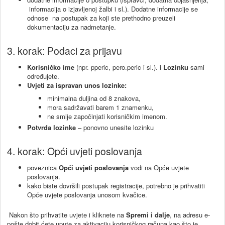
informacija o izjavljenoj žalbi i sl.). Dodatne informacije se
odnose na postupak za koji ste prethodno preuzeli
dokumentaciju za nadmetanje.
3. korak: Podaci za prijavu
Korisničko ime
(npr. pperic, pero.peric i sl.). i
Lozinku
sami
određujete.
Uvjeti za ispravan unos lozinke:
minimalna duljina od 8 znakova,
mora sadržavati barem 1 znamenku,
ne smije započinjati korisničkim imenom.
Potvrda lozinke
– ponovno unesite lozinku
4. korak: Opći uvjeti poslovanja
poveznica
Opći uvjeti poslovanja
vodi na Opće uvjete
poslovanja.
kako biste dovršili postupak registracije, potrebno je prihvatiti
Opće uvjete poslovanja unosom kvačice.
Nakon što prihvatite uvjete i kliknete na
Spremi i dalje
, na adresu e-
pošte dobit ćete upute za aktivaciju korisničkog računa kao što je