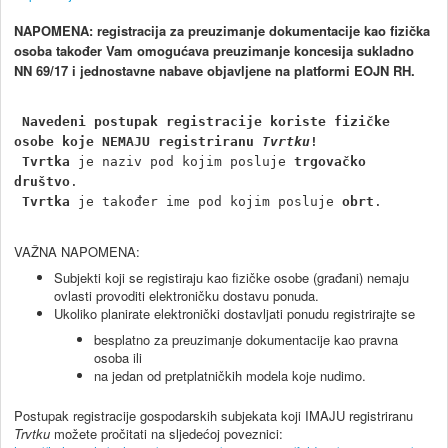
NAPOMENA: registracija za preuzimanje dokumentacije kao fizička
osoba također Vam omogućava preuzimanje koncesija sukladno
NN 69/17 i jednostavne nabave objavljene na platformi EOJN RH.
Navedeni postupak registracije koriste fizičke 
osobe koje NEMAJU registriranu 
Tvrtku
!
Tvrtka
 je naziv pod kojim posluje 
trgovačko 
društvo
.

Tvrtka
 je također ime pod kojim posluje 
obrt
.
VAŽNA NAPOMENA:
Subjekti koji se registiraju kao fizičke osobe (građani) nemaju
ovlasti provoditi elektroničku dostavu ponuda.
Ukoliko planirate elektronički dostavljati ponudu registrirajte se
besplatno za preuzimanje dokumentacije kao pravna
osoba ili
na jedan od pretplatničkih modela koje nudimo.
Postupak registracije gospodarskih subjekata koji IMAJU registriranu
Trvtku
možete pročitati na sljedećoj poveznici: