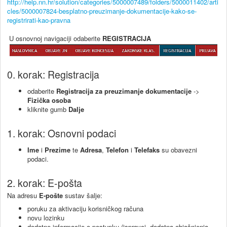
http://help.nn.hr/solution/categories/5000007489/folders/5000011402/arti
cles/5000007824-besplatno-preuzimanje-dokumentacije-kako-se-
registrirati-kao-pravna
U osnovnoj navigaciji odaberite
REGISTRACIJA
0. korak: Registracija
odaberite
Registracija za preuzimanje dokumentacije
->
Fizička osoba
kliknite gumb
Dalje
1. korak: Osnovni podaci
Ime
i
Prezime
te
Adresa
,
Telefon
i
Telefaks
su obavezni
podaci.
2. korak: E-pošta
Na adresu
E-pošte
sustav šalje:
poruku za aktivaciju korisničkog računa
novu lozinku
dodatne informacije o postupku (ispravci, dodatna objašnjenja,