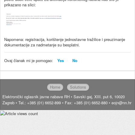
prikazano na slici:
Napomena: registracija, korištenje jednostavne tražilice i preuzimanje
dokumentacije za nadmetanje su besplatni.
Ovaj članak mi je pomogao:
Yes
No
Home
Solutions
Elektronički oglasnik javne nabave RH • Savski gaj, XIII. put 6, 10020
Zagreb • Tel.: +385 (01) 6652-899 • Fax: +385 (01) 6652-880 • eojn@nn.hr