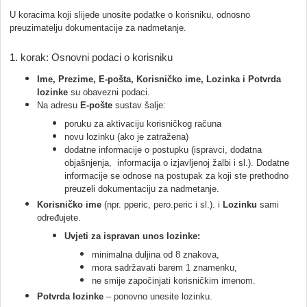
U koracima koji slijede unosite podatke o korisniku, odnosno
preuzimatelju dokumentacije za nadmetanje.
1. korak: Osnovni podaci o korisniku
Ime,
Prezime, E-pošta, Korisničko ime, Lozinka i Potvrda
lozinke
su obavezni podaci.
Na adresu
E-pošte
sustav šalje:
poruku za aktivaciju korisničkog računa
novu lozinku (ako je zatražena)
dodatne informacije o postupku (ispravci, dodatna
objašnjenja, informacija o izjavljenoj žalbi i sl.). Dodatne
informacije se odnose na postupak za koji ste prethodno
preuzeli dokumentaciju za nadmetanje.
Korisničko ime
(npr. pperic, pero.peric i sl.). i
Lozinku
sami
određujete.
Uvjeti za ispravan unos lozinke:
minimalna duljina od 8 znakova,
mora sadržavati barem 1 znamenku,
ne smije započinjati korisničkim imenom.
Potvrda lozinke
– ponovno unesite lozinku.