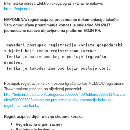
Internetska adresa Elektroničkoga oglasnika javne nabave:
https://eojn.nn.hr
NAPOMENA: registracija za preuzimanje dokumentacije također
Vam omogućava preuzimanje koncesija sukladno NN 69/17 i
jednostavne nabave objavljene na platformi EOJN RH.
Navedeni postupak registracije koriste gospodarski 
subjekti koji IMAJU registriranu 
Tvrtku
!
Tvrtka
 je naziv pod kojim posluje 
trgovačko 
društvo
.

Tvrtka
 je također ime pod kojim posluje 
obrt
.
Postupak registracije fizičkih osoba (građana) koji NEMAJU registriranu
Trvtku
možete pročitati na sljedećoj poveznici:
http://help.nn.hr/solution/categories/5000007489/folders/5000011402/arti
cles/5000007825-besplatno-preuzimanje-dokumentacije-kako-se-
registrirati-kao-fizi-ka
Registracija se dijeli u dvije skupine koraka:
Registracija organizacije
i
Registracija korisnika