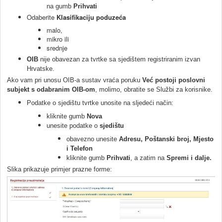
na gumb
Prihvati
Odaberite
Klasifikaciju poduzeća
malo,
mikro ili
srednje
OIB
nije obavezan za tvrtke sa sjedištem registriranim izvan
Hrvatske.
Ako vam pri unosu OIB-a sustav vraća poruku
Već postoji poslovni
subjekt s odabranim OIB-om
, molimo, obratite se Službi za korisnike.
Podatke o sjedištu tvrtke unosite na sljedeći način:
kliknite gumb
Nova
unesite podatke o
sjedištu
obavezno unesite
Adresu, Poštanski broj, Mjesto
i Telefon
kliknite gumb
Prihvati
, a zatim na
Spremi i dalje.
Slika prikazuje primjer prazne forme: