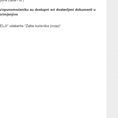
u/opunomoćeniku su dostupni svi dostavljeni dokumenti u
primjenjivo
LJI" odaberite "Žalbe korisnika (moje)"