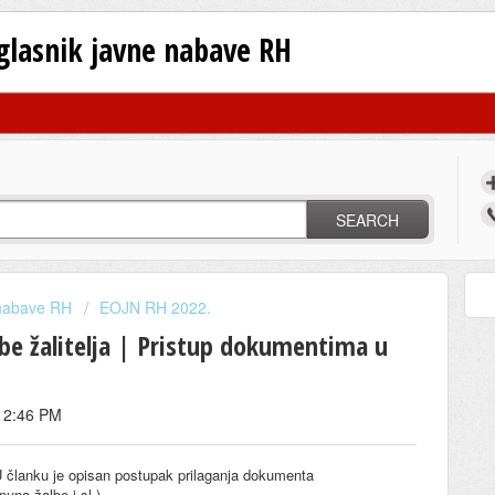
oglasnik javne nabave RH
SEARCH
 nabave RH
EOJN RH 2022.
be žalitelja | Pristup dokumentima u
t 2:46 PM
U članku je opisan postupak prilaganja dokumenta
puna žalbe i sl.)