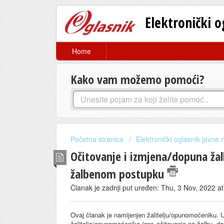
Elektronički 
Home
Kako vam možemo pomoći?
Početna stranica
Elektronički oglasnik javne
Očitovanje i izmjena/dopuna žal
žalbenom postupku
Članak je zadnji put uređen: Thu, 3 Nov, 2022 a
Ovaj članak je namijenjen žalitelju/opunomoćeniku. 
žalitelja/opunomoćenika (npr. očitovanje na žalbu, do