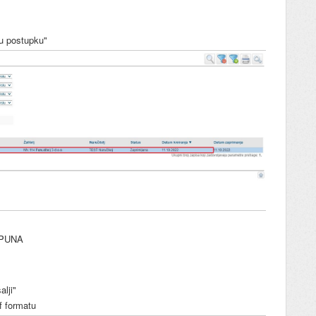
 u postupku"
DOPUNA
lji"
f formatu