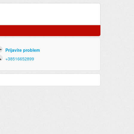
Prijavite problem
+38516652899