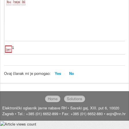
Ovaj članak mi je pomogao:
Yes
No
Home
Solutions
Elektronički oglasnik javne nabave RH • Savski gaj, XIII. put 6, 10020
Zagreb • Tel.: +385 (01) 6652-899 • Fax: +385 (01) 6652-880 • eojn@nn.hr