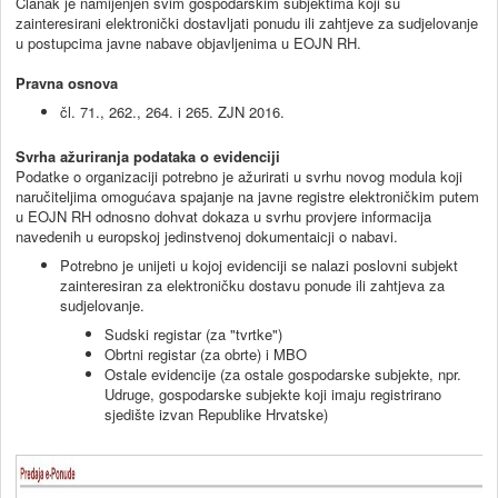
Članak je namijenjen svim gospodarskim subjektima koji su
zainteresirani elektronički dostavljati ponudu ili zahtjeve za sudjelovanje
u postupcima javne nabave objavljenima u EOJN RH.
Pravna osnova
čl. 71., 262., 264. i 265. ZJN 2016.
Svrha ažuriranja podataka o evidenciji
Podatke o organizaciji potrebno je ažurirati u svrhu novog modula koji
naručiteljima omogućava spajanje na javne registre elektroničkim putem
u EOJN RH odnosno dohvat dokaza u svrhu provjere informacija
navedenih u europskoj jedinstvenoj dokumentaicji o nabavi.
Potrebno je unijeti u kojoj evidenciji se nalazi poslovni subjekt
zainteresiran za elektroničku dostavu ponude ili zahtjeva za
sudjelovanje.
Sudski registar (za "tvrtke")
Obrtni registar (za obrte) i MBO
Ostale evidencije (za ostale gospodarske subjekte, npr.
Udruge, gospodarske subjekte koji imaju registrirano
sjedište izvan Republike Hrvatske)