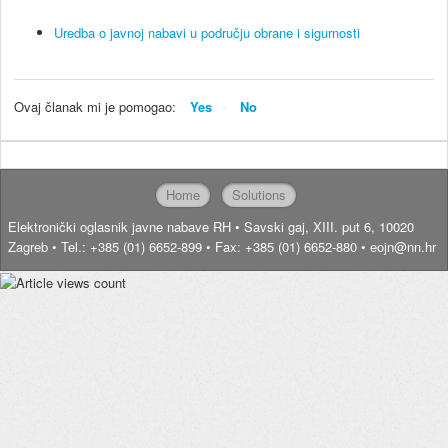
Uredba o javnoj nabavi u području obrane i sigurnosti
Ovaj članak mi je pomogao:
Yes
No
Home
Solutions
Elektronički oglasnik javne nabave RH • Savski gaj, XIII. put 6, 10020
Zagreb • Tel.: +385 (01) 6652-899 • Fax: +385 (01) 6652-880 • eojn@nn.hr