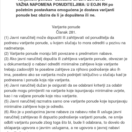
VAŽNA NAPOMENA PONUDITELJIMA:
U EOJN RH po
početnim postavkama omogućena je dostava varijanti
ponude bez obzira da li je dopuštena ili ne.
Varijante ponude
Članak 281.
(1) Javni naručitelj može dopustiti ili zahtijevati od ponuditelja da
podnesu varijante ponude, u kojem slučaju to mora odrediti u pozivu na
nadmetanje.
(2) Varijante ponude moraju biti povezane s predmetom nabave.
(3) Ako javni naručitelj dopušta ili zahtijeva varijante ponude, obvezan je
u dokumentaciji o nabavi odrediti minimalne zahtjeve koje varijante
trebaju zadovoljiti te posebne zahtjeve za njihovo podnošenje ako ih
ima, posebno ako se varijanta može podnijeti isključivo u slučaju kad je
podnesena i ponuda koja nije varijanta.
(4) Javni naručitelj dužan je osigurati da se odabrani kriteriji za odabir
ponude mogu primijeniti na varijante koje ispunjavaju minimalne uvjete,
kao i na valjane ponude koje nisu varijante.
(5) Javni naručitelj razmatra samo one varijante ponude koje ispunjavaju
minimalne zahtjeve koje je odredio.
(6) Ako je u postupcima javne nabave za nabavu robe ili usluga javni
naručitelj zahtijevao ili dopustio podnošenje varijanti ponude, ne smije
odbiti varijantu ponude zbog toga što bi, bude li odabrana, to dovelo do
sklapanja ugovora o javnim uslugama, a ne ugovora o javnoj nabavi