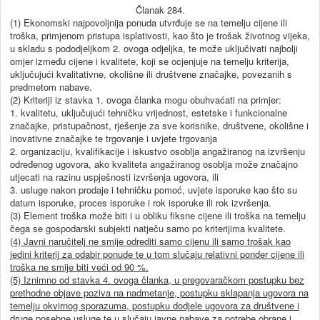
Članak 284.
(1) Ekonomski najpovoljnija ponuda utvrđuje se na temelju cijene ili
troška, primjenom pristupa isplativosti, kao što je trošak životnog vijeka,
u skladu s pododjeljkom 2. ovoga odjeljka, te može uključivati najbolji
omjer između cijene i kvalitete, koji se ocjenjuje na temelju kriterija,
uključujući kvalitativne, okolišne ili društvene značajke, povezanih s
predmetom nabave.
(2) Kriteriji iz stavka 1. ovoga članka mogu obuhvaćati na primjer:
1. kvalitetu, uključujući tehničku vrijednost, estetske i funkcionalne
značajke, pristupačnost, rješenje za sve korisnike, društvene, okolišne i
inovativne značajke te trgovanje i uvjete trgovanja
2. organizaciju, kvalifikacije i iskustvo osoblja angažiranog na izvršenju
određenog ugovora, ako kvaliteta angažiranog osoblja može značajno
utjecati na razinu uspješnosti izvršenja ugovora, ili
3. usluge nakon prodaje i tehničku pomoć, uvjete isporuke kao što su
datum isporuke, proces isporuke i rok isporuke ili rok izvršenja.
(3) Element troška može biti i u obliku fiksne cijene ili troška na temelju
čega se gospodarski subjekti natječu samo po kriterijima kvalitete.
(4) Javni naručitelj ne smije odrediti samo cijenu ili samo trošak kao
jedini kriterij za odabir ponude te u tom slučaju relativni ponder cijene ili
troška ne smije biti veći od 90 %.
(5) Iznimno od stavka 4. ovoga članka, u pregovaračkom postupku bez
prethodne objave poziva na nadmetanje, postupku sklapanja ugovora na
temelju okvirnog sporazuma, postupku dodjele ugovora za društvene i
druge posebne usluge te u slučaju javne nabave za potrebe obrane i