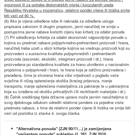
sigurnosti ili za potrebe diplomatskih misija i konzularnih ureda
Republike Hrvatske u inozemstvu, relativni ponder cijene ili troška smije
biti veći od 90 %.
(6) Ako je cijena određene robe ili naknada za određene usluge
propisana zakonom ili drugim propisom, javni naručitelj ne smije u
postupcima javne nabave koristiti cijenu kao kriterij za odabir ponude.
(7) Pri određivanju kriterija za odabir ekonomski najpovoljnije ponude u
kojima su predmet nabave poljoprivredno-prehrambeni proizvodi i hrana,
naručitelj treba uzeti u obzir kriterije kojima se vrednuju proizvodi koji su
proizvedeni u sustavima kvalitete poljoprivrednih i prehrambenih
proizvoda (sezonski, ekološki, integrirani proizvodi i dr.), hrana
proizvedena po standardima kvalitete za hranu utvrđenim u nacionalnim
propisima o poljoprivredi i hrani, te hrana koja je održivo proizvedena i
prerađena, čime je stvorena hrana više vrijednosti u pogledu veće
svježine ili nižeg opterećenja okoliša (kraćeg prijevoza, manje
transporta, manje opterećena materijalima za pakiranje te u pakiranjima
koja su izrađena od okolišu prihvatljivih i/ili recikliranih materijala i dr.).
(8) Čelnik središnjeg tijela državne uprave može javnim naručiteljima iz
svog djelokruga odlukom odrediti relativne pondere za pojedine vrste
predmeta nabave, s time da relativni ponder cijene ili troška ne smije biti
veći od postotka iz stavka 4. ovoga članka.
"Alternativna ponuda" (ZJN 90/11...) je zamijenjena
"varijantom ponude" sukladno čl. 281. ZJN 2016.