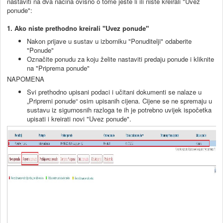
nastaviti na dva načina ovisno o tome jeste li ili niste kreirali "Uvez
ponude":
1. Ako niste prethodno kreirali "Uvez ponude"
Nakon prijave u sustav u izborniku "Ponuditelji" odaberite
"Ponude"
Označite ponudu za koju želite nastaviti predaju ponude i kliknite
na "Priprema ponude"
NAPOMENA
Svi prethodno upisani podaci i učitani dokumenti se nalaze u
„Pripremi ponude“ osim upisanih cijena. Cijene se ne spremaju u
sustavu iz sigurnosnih razloga te ih je potrebno uvijek ispočetka
upisati i kreirati novi "Uvez ponude".