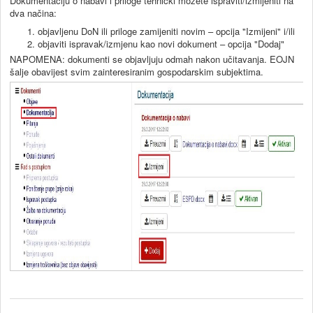
Dokumentaciju o nabavi i priloge tehnički možete ispraviti/izmijeniti na
dva načina:
objavljenu DoN ili priloge zamijeniti novim – opcija "Izmijeni" i/ili
objaviti ispravak/izmjenu kao novi dokument – opcija "Dodaj"
NAPOMENA: dokumenti se objavljuju odmah nakon učitavanja. EOJN
šalje obavijest svim zainteresiranim gospodarskim subjektima.