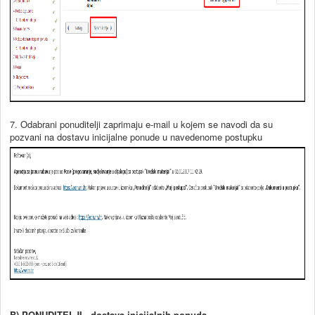
7. Odabrani ponuditelji zaprimaju e-mail u kojem se navodi da su
pozvani na dostavu inicijalne ponude u navedenome postupku
B) PONUDITELJI - dostava inicijalnih ponuda