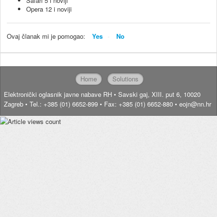
Safari 5 i noviji
Opera 12 i noviji
Ovaj članak mi je pomogao:
Yes
No
Home
Solutions
Elektronički oglasnik javne nabave RH • Savski gaj, XIII. put 6, 10020
Zagreb • Tel.: +385 (01) 6652-899 • Fax: +385 (01) 6652-880 • eojn@nn.hr